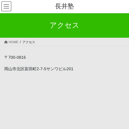
コ
ナ
長井塾
ン
ビ
テ
ゲ
ン
ー
アクセス
ツ
シ
へ
ョ
ス
ン
HOME
アクセス
キ
に
ッ
移
プ
動
〒700-0816
岡山市北区富田町2-7-5サンワビル201