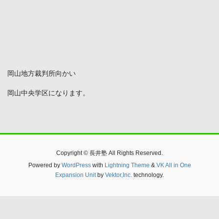
岡山地方裁判所向かい
岡山中央学区になります。
Copyright © 長井塾 All Rights Reserved.
Powered by
WordPress
with
Lightning Theme
&
VK All in One
Expansion Unit
by
Vektor,Inc.
technology.