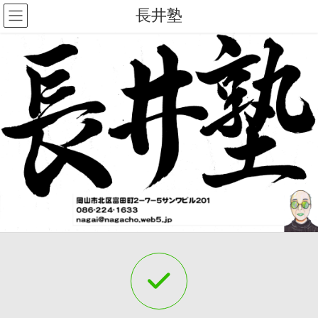
コ
ナ
長井塾
ン
ビ
テ
ゲ
ン
ー
ツ
シ
へ
ョ
ス
ン
キ
に
ッ
移
プ
動